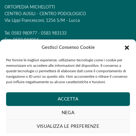
ORTOPEDIA MICHELOTTI
CENTRO AUSILI - CENTRO PODOLOGICO
Via Lippi Francesconi, 1256 S/M - Lucca
Tel. 0583 980977 - 0583 983133
Fax. 0583 944014
Gestisci Consenso Cookie
Cookie Policy
-
Privacy Policy
Per fornire le migliori esperienze, utilizziamo tecnologie come i cookie per
memorizzare e/o accedere alle informazioni del dispositivo. Il consenso a
queste tecnologie ci permetterà di elaborare dati come il comportamento di
navigazione o ID unici su questo sito. Non acconsentire o ritirare il consenso
Seguici su:
può influire negativamente su alcune caratteristiche e funzioni.
ACCETTA
Scopri i nostri prodotti all’avanguardia realizzati su misura
NEGA
Prenota una consulenza gratuita con i nostri esperti e trova la soluzion
ideale per le tue esigenze.
VISUALIZZA LE PREFERENZE