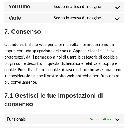
to
livechat
YouTube
Scopo in attesa di indagine
Consent
service
to
google-
Varie
Scopo in attesa di indagine
Consent
service
fonts
to
youtube
7. Consenso
service
varie
Quando visiti il sito web per la prima volta, noi mostreremo un
popup con una spiegazione dei cookie. Appena clicchi su “Salva
preferenze”, dai il permesso a noi di usare le categorie di cookie e
plugin come descritto in questa dichiarazione relativa ai popup e
cookie. Puoi disabilitare i cookie attraverso il tuo browser, ma prendi
in considerazione, che il nostro sito web potrebbe non funzionare
più correttamente.
7.1 Gestisci le tue impostazioni di
consenso
Funzionale
Sempre attivo