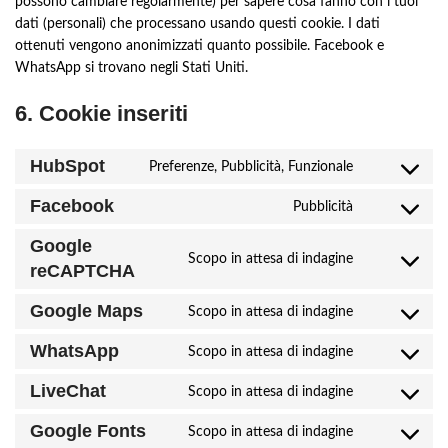
possono cambiare regolarmente) per sapere cosa fanno con i tuoi
dati (personali) che processano usando questi cookie. I dati
ottenuti vengono anonimizzati quanto possibile. Facebook e
WhatsApp si trovano negli Stati Uniti.
6. Cookie inseriti
HubSpot
Preferenze, Pubblicità, Funzionale
Consent
to
Facebook
Pubblicità
Consent
service
to
hubspot
Google
service
Scopo in attesa di indagine
Consent
reCAPTCHA
facebook
to
Google Maps
service
Scopo in attesa di indagine
Consent
google-
to
WhatsApp
Scopo in attesa di indagine
recaptcha
Consent
service
to
google-
LiveChat
Scopo in attesa di indagine
Consent
service
maps
to
whatsapp
Google Fonts
Scopo in attesa di indagine
Consent
service