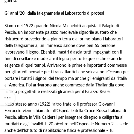
guerra.
Gli anni ’20 : dalla falegnameria al Laboratorio di protesi
Siamo nel 1922 quando Nicola Michelotti acquista il Palagio di
Pescia, un imponente palazzo medievale signorile austero che
ristrutturò prevedendo a piano terra e al primo piano i laboratori
della falegnameria, un immenso salone dove ben 65 persone
lavoravano il legno. Ebanisti, mastri d’ascia tutti impegnati con il
fine di cesellare e modellare il legno per tutte quelle che erano le
esigenze di quei tempi. Arrivarono le prime e importanti commesse
per gli arredi pensate per i transatlantici che solcavano l’Oceano per
portare i turisti i signori del tempo ma anche gli emigranti dall’Italia
all’America. Poi arrivarono anche commesse dalla Thailandia dove
furono progettati e realizzati gli arredi per il Palazzo Reale.
Nello stesso anno (1922) l’altro fratello il professor Giovanni
Ferruccio viene chiamato all’Ospedale della Croce Rossa Italiana di
Pescia, allora in Villa Calderai per insegnare disegno e calligrafia ai
mutilati e agli invalidi. Il 20 ottobre nell’Ospedale Numero 2 – sede
anche dell’Istituto di riabilitazione fisica e professionale – fu