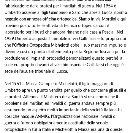
fabbricazione delle protesi per i mutilati di guerra. Nel 1954 è
Umberto assieme ai figli Giampiero e Saro che apre a Lucca
il primo
negozio con annessa officina ortopedica
. Siamo in via Mordini e qui
trovano posto tutte le attività di tecnica ortopedica con il
laboratorio per i busti che ancora rimane nella casa a Pescia. Nel
1959
Umberto acquista l’immobile in via Galli Tassi e fu proprio qui
che
l’Officina Ortopedica Michelotti
ebbe il suo massimo impulso e
divenne così un punto di riferimento per la Regione Toscana per la
produzione di impianti ortopedici personalizzati questo perché la
sede era proprio davanti al vecchio ospedale Galli Tassi che oggi è
sede dell’attuale tribunale di Lucca.
Nel 1961 a Massa Giampiero Michelotti, il figlio maggiore di
Umberto apre un punto vendita per quello che concerne gli ausili e
le protesi. All’epoca il Ministero della Sanità si rese conto che il
problema dei mutilati ed invalidi di guerra andava sempre più
assumendo un aspetto molto importante della società italiana fu
così che nacque ANMIG, l’Organizzazione nazionale invalidi di
guerra e furono obbligatoriamente costituite delle scuole
ortopediche in tutta Italia e Michelotti a Massa era una di queste.