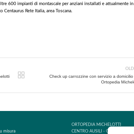
tre 600 impianti di montascale per anziani installati e attualmente in
o Centaurus Rete Italia, area Toscana.
OLD
elotti
Check up carrozzine con servizio a domicilio
Ortopedia Michelo
ORTOPEDIA MICHELOTTI
su misura
CENTRO AUSILI - CENTRO PO