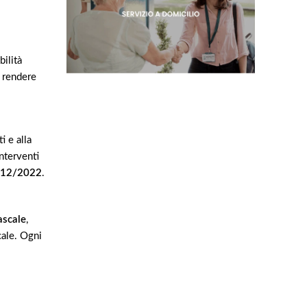
ilità
 rendere
i e alla
nterventi
1/12/2022
.
scale
,
cale. Ogni