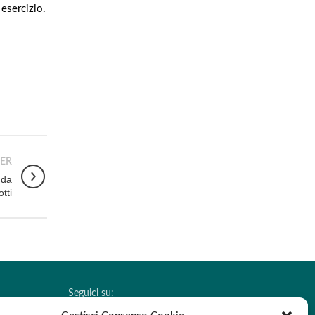
 esercizio.
ER
 da
tti
Seguici su:
DOLOGICO