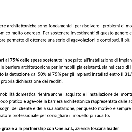
ere architettoniche
sono fondamentali per risolvere i problemi di mob
mico molto oneroso. Per sostenere investimenti di questo genere e
gore permette di ottenere una serie di agevolazioni e contributi, il più
ari al 75% delle spese sostenute
in seguito all’installazione di impiant
 barriere architettoniche per immobili già esistenti, sia nel caso di i
to la detrazione dal 50% al 75% per gli impianti installati
entro il 3
 propria dichiarazione dei redditi.
i mobilità domestica, rientra anche l’acquisto e l’installazione del
monta
do pratico e agevole la barriera architettonica rappresentata dalle s
bisogni del cliente e della sua abitazione, per questo motivo è sempre
ratore professionale per consigliare il modello più adatto.
grazie alla partnership con One S.r.l.
, azienda toscana
leader